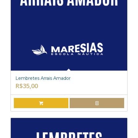
Lembretes Arrais Amador
R$
35,00
ADICIONAR AO CARRINHO
EXIBIR DETALHES